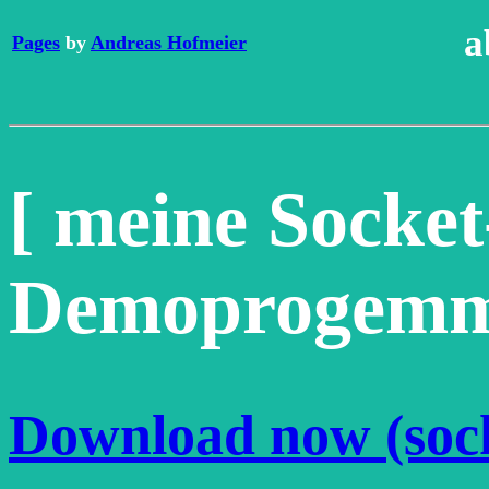
a
Pages
by
Andreas Hofmeier
[ meine Socke
Demoprogemme
Download now (sock