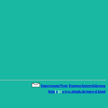
Impressum/Note
Datenschutzerklärung
http
[
s
]://
www.abmh.de/mpwd.html