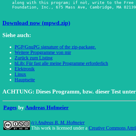
    along with this program; if not, write to the Free 
    Foundation, Inc., 675 Mass Ave, Cambridge, MA 02139
Download now (mpwd.zip)
Siehe auch:
PGP/GnuPG signature of the zip-package.
Weitere Propgramme von mir
Zurück zum Listing
hLib: Für fast alle meine Programme erforderlich
Elektronik
Linux
Hauptseite
ACHTUNG: Dieses Programm, bzw. dieser Test unterl
Pages
by
Andreas Hofmeier
(c) Andreas B. M. Hofmeier
This work is licensed under a
Creative Commons Attri