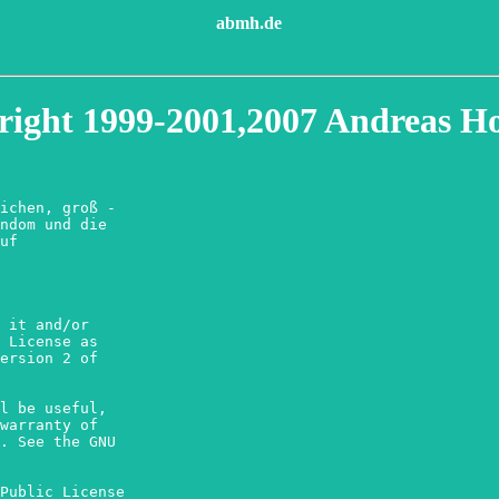
abmh.de
right 1999-2001,2007 Andreas Ho
ichen, groß -

ndom und die

uf

 it and/or

 License as

ersion 2 of

l be useful,

warranty of

. See the GNU

Public License
