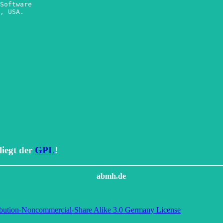
Software

, USA.

iegt der
GPL
!
abmh.de
bution-Noncommercial-Share Alike 3.0 Germany License