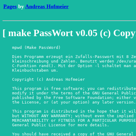
Pages
by
Andreas Hofmeier
[ make PassWort v0.05 (c) Copy
    mpwd (Make PassWord)

    Dies Programm erzeugt ein Zufalls-Passwort mit 8 Ze
    kleinschreibung und Zahlen. Benutzt werden /dev/ura
    C-Funktion rand(). Mit der Option -l schaltet man a
    Kleinbuchstaben um.

    Copyright (c) Andreas Hofmeier

    This program is free software; you can redistribute
    modify it under the terms of the GNU General Public
    published by the Free Software Foundation; either v
    the License, or (at your option) any later version.

    This program is distributed in the hope that it wil
    but WITHOUT ANY WARRANTY; without even the implied 
    MERCHANTABILITY or FITNESS FOR A PARTICULAR PURPOSE
    General Public License for more details.

    You should have received a copy of the GNU General 