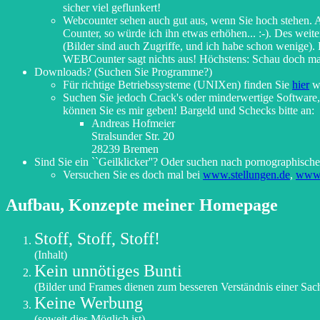
sicher viel geflunkert!
Webcounter sehen auch gut aus, wenn Sie hoch stehen. Al
Counter, so würde ich ihn etwas erhöhen... :-). Des wei
(Bilder sind auch Zugriffe, und ich habe schon wenige).
WEBCounter sagt nichts aus! Höchstens: Schau doch mal, 
Downloads? (Suchen Sie Programme?)
Für richtige Betriebssysteme (UNIXen) finden Sie
hier
w
Suchen Sie jedoch Crack's oder minderwertige Software, 
können Sie es mir geben! Bargeld und Schecks bitte an:
Andreas Hofmeier
Stralsunder Str. 20
28239 Bremen
Sind Sie ein ``Geilklicker''? Oder suchen nach pornographische
Versuchen Sie es doch mal bei
www.stellungen.de
,
www.
Aufbau, Konzepte meiner Homepage
Stoff, Stoff, Stoff!
(Inhalt)
Kein unnötiges Bunti
(Bilder und Frames dienen zum besseren Verständnis einer Sach
Keine Werbung
(soweit dies Möglich ist)