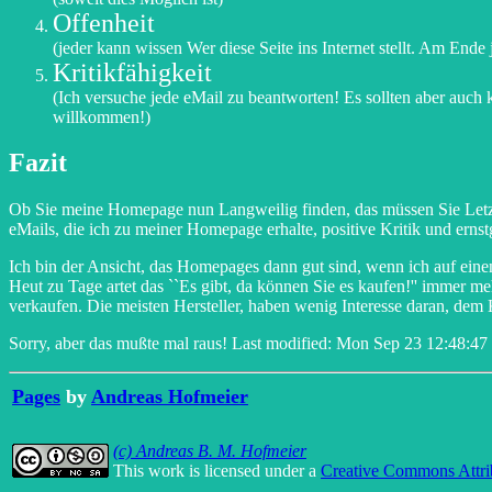
Offenheit
(jeder kann wissen Wer diese Seite ins Internet stellt. Am Ende
Kritikfähigkeit
(Ich versuche jede eMail zu beantworten! Es sollten aber auch 
willkommen!)
Fazit
Ob Sie meine Homepage nun Langweilig finden, das müssen Sie Letzte
eMails, die ich zu meiner Homepage erhalte, positive Kritik und erns
Ich bin der Ansicht, das Homepages dann gut sind, wenn ich auf ei
Heut zu Tage artet das ``Es gibt, da können Sie es kaufen!'' immer 
verkaufen. Die meisten Hersteller, haben wenig Interesse daran, dem
Sorry, aber das mußte mal raus!
Last modified: Mon Sep 23 12:48:4
Pages
by
Andreas Hofmeier
(c) Andreas B. M. Hofmeier
This work is licensed under a
Creative Commons Attri