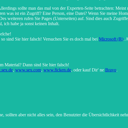
lerdings sollte man das mal von der Experten-Seite betrachten: Meint 
teren was ist ein Zugriff? Eine Person, eine Datei? Wenn Sie meine Hom
 Des weiteren rufen Sie Pages (Unterseiten) auf. Sind dies auch Zugri
ich habe ja sonst keinen Inhalt.
elche!
so sind Sie hier falsch! Versuchen Sie es doch mal bei
Microsoft (R)
. 
m Material? Dann sind Sie hier falsch!
sex.de
,
www.sex.com
,
www.ficken.de
, oder kauf Dir' ne
Bravo
.
e, sollten aber nicht alles sein, den Benutzter die Übersichtlichkeit