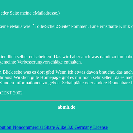
 jeder Seite meine eMailadresse.)
keine eMails wie ``Tolle/Scheiß Seite'' kommen. Eine ernsthafte Kriti
ndlich selber entscheiden! Das wird aber auch was damit zu tun haben
tgemeinte Verbesserungvorschläge enthalten.
nen Blick sehe was es dort gibt! Wenn ich etwas davon brauche, das 
mehr aus! Wirklich gute Homepage gibt es nur noch sehr selten, da es 
 Kunden Informationen zu geben. Schaltpläne oder andere Brauchbare In
7 CEST 2002
abmh.de
bution-Noncommercial-Share Alike 3.0 Germany License