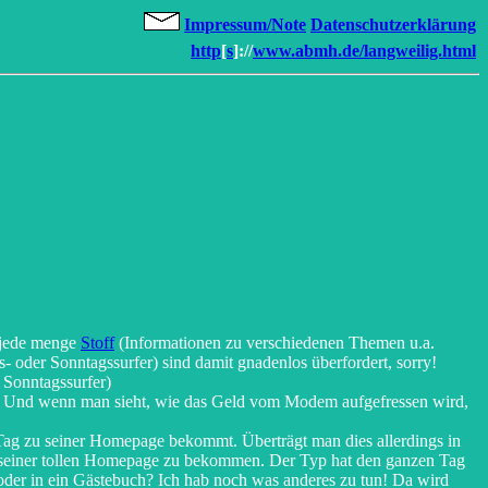
Impressum/Note
Datenschutzerklärung
http
[
s
]://
www.abmh.de/langweilig.html
 jede menge
Stoff
(Informationen zu verschiedenen Themen u.a.
- oder Sonntagssurfer) sind damit gnadenlos überfordert, sorry!
 Sonntagssurfer)
rvig. Und wenn man sieht, wie das Geld vom Modem aufgefressen wird,
Tag zu seiner Homepage bekommt. Überträgt man dies allerdings in
 zu seiner tollen Homepage zu bekommen. Der Typ hat den ganzen Tag
 oder in ein Gästebuch? Ich hab noch was anderes zu tun! Da wird