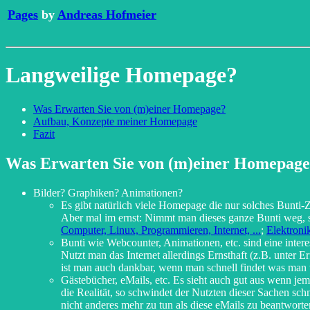
Pages
by
Andreas Hofmeier
Langweilige Homepage?
Was Erwarten Sie von (m)einer Homepage?
Aufbau, Konzepte meiner Homepage
Fazit
Was Erwarten Sie von (m)einer Homepag
Bilder? Graphiken? Animationen?
Es gibt natürlich viele Homepage die nur solches Bunti-Z
Aber mal im ernst: Nimmt man dieses ganze Bunti weg, s
Computer, Linux, Programmieren, Internet, ...
;
Elektroni
Bunti wie Webcounter, Animationen, etc. sind eine inter
Nutzt man das Internet allerdings Ernsthaft (z.B. unter
ist man auch dankbar, wenn man schnell findet was man 
Gästebücher, eMails, etc. Es sieht auch gut aus wenn j
die Realität, so schwindet der Nutzten dieser Sachen s
nicht anderes mehr zu tun als diese eMails zu beantwort