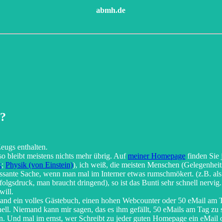
abmh.de
e?
eugs enthalten.
o bleibt meistens nichts mehr übrig. Auf
meiner Homepage
finden Sie
k
;
Physik (von Einstein)
), ich weiß, die meisten Menschen (Gelegenheits
essante Sache, wenn man mal im Interner etwas rumschmökert. (z.B. als
 Erfolgsdruck, man braucht dringend), so ist das Bunti sehr schnell ne
will.
emand ein volles Gästebuch, einen hohen Webcounter oder 50 eMail am 
chnell. Niemand kann mir sagen, das es ihm gefällt, 50 eMails am Tag
en. Und mal im ernst, wer Schreibt zu jeder guten Homepage ein eMail