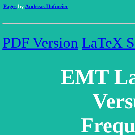
Pages
by
Andreas Hofmeier
PDF Version
LaTeX 
EMT La
Vers
Frequ